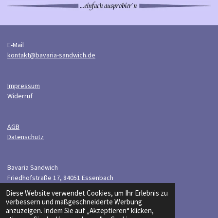
E-Mail
kontakt@bavaria-sandwich.de
Impressum
Widerruf
AGB
Datenschutz
Bavaria Sandwich
Friedhofstraße 17, 84051 Essenbach
© 2026 Bavaria Sandwich
Diese Website verwendet Cookies, um Ihr Erlebnis zu
Mit Unterstützung von
Webador
verbessern und maßgeschneiderte Werbung
anzuzeigen. Indem Sie auf „Akzeptieren“ klicken,