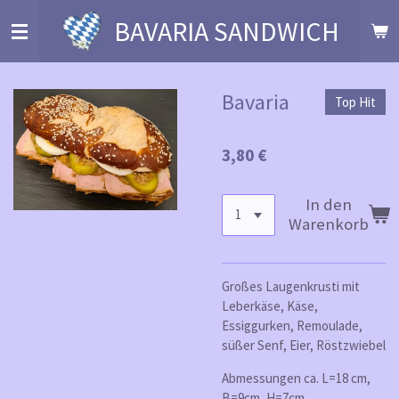
Zum
BAVARIA SANDWICH
Hauptinhalt
springen
Bavaria
Top Hit
3,80 €
In den
Warenkorb
Großes Laugenkrusti mit
Leberkäse, Käse,
Essiggurken, Remoulade,
süßer Senf, Eier, Röstzwiebel
Abmessungen ca. L=18 cm,
B=9cm, H=7cm