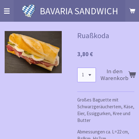
Zum
BAVARIA SANDWICH
Hauptinhalt
springen
Ruaßkoda
3,80 €
In den
Warenkorb
Großes Baguette mit
Schwarzgeräuchertem, Käse,
Eier, Essiggurken, Kree und
Butter
Abmessungen ca. L=22 cm,
B=8cm, H=7cm