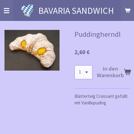
Zum
BAVARIA SANDWICH
Hauptinhalt
springen
Puddingherndl
2,60 €
In den
Warenkorb
Blätterteig Croissant gefüllt
mit Vanillepuding