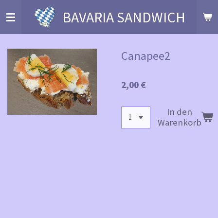
Zum
BAVARIA SANDWICH
Hauptinhalt
springen
Canapee2
2,00 €
In den
Warenkorb