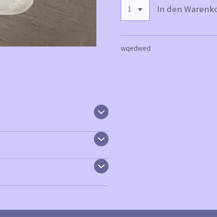
In den Warenk
wqedwed