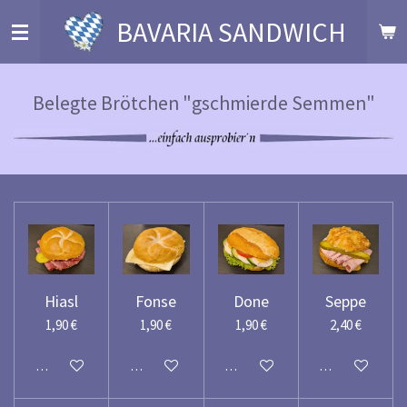
Zum
BAVARIA SANDWICH
Hauptinhalt
springen
Belegte Brötchen "gschmierde Semmen"
Hiasl
Fonse
Done
Seppe
1,90 €
1,90 €
1,90 €
2,40 €
In den Warenkorb
In den Warenkorb
In den Warenkorb
In den Warenko